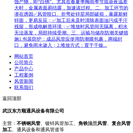
蚀产物，即“白锈”。尤其在春夏季梅雨季节或昼夜温差
大时，金属表面易结露，加速该过程。二、加工环节的
潜在诱因✅风管咬口、折弯处锌层局部破损，暴露新鲜
锌面，更易反应；✅加工后未及时清除表面油污或手汗
残留，形成电解质环境；✅堆放时风管间无隔离，积水
无法蒸发，局部持续受潮。三、运输与储存防潮关键措
施1.包装防护：成品风管应使用防潮膜包裹，两端封
口，避免雨水渗入；2.堆放方式：置于干燥...
网站首页
公司简介
产品中心
工程案例
风管新闻
联系我们
返回顶部
武汉东方顺通风设备有限公司
主营：
不锈钢风管
、镀锌风管加工、
角铁法兰风管
、
复合风管
加工
、通风设备和通风管道等