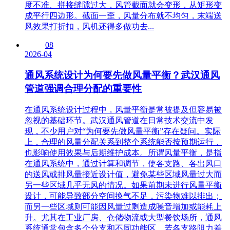
度不准、拼接缝隙过大，风管截面就会变形，从矩形变
成平行四边形。截面一歪，风量分布就不均匀，末端送
风效果打折扣，风机还得多做功去...
08
2026-04
通风系统设计为何要先做风量平衡？武汉通风
管道强调合理分配的重要性
在通风系统设计过程中，风量平衡是常被提及但容易被
忽视的基础环节。武汉通风管道在日常技术交流中发
现，不少用户对“为何要先做风量平衡”存在疑问。实际
上，合理的风量分配关系到整个系统能否按预期运行，
也影响使用效果与后期维护成本。所谓风量平衡，是指
在通风系统中，通过计算和调节，使各支路、各出风口
的送风或排风量接近设计值，避免某些区域风量过大而
另一些区域几乎无风的情况。如果前期未进行风量平衡
设计，可能导致部分空间换气不足，污染物难以排出；
而另一些区域则可能因风量过剩造成噪音增加或能耗上
升。尤其在工业厂房、仓储物流或大型餐饮场所，通风
系统通常包含多个分支和不同功能区。若各支路阻力差