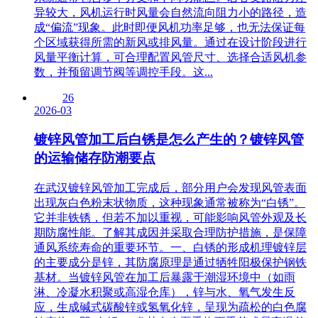
异较大，风机运行时风量会自然流向阻力小的路径，造
成“偏流”现象。此时即便风机功率足够，也无法保证每
个区域获得所需的新风或排风量。通过在设计阶段进行
风量平衡计算，可合理配置风管尺寸、选择合适风机参
数，并预留调节阀等调控手段。这...
26
2026-03
镀锌风管加工后白锈是怎么产生的？镀锌风管
的运输储存防潮要点
在武汉镀锌风管加工完成后，部分用户会发现风管表面
出现灰白色粉末状物质，这种现象通常被称为“白锈”。
它并非铁锈，但若不加以重视，可能影响风管外观及长
期防腐性能。了解其成因并采取合理防护措施，是保障
通风系统寿命的重要环节。一、白锈的形成机理镀锌层
的主要成分是锌，其防腐原理是通过牺牲阳极保护钢铁
基材。当镀锌风管在加工后暴露于潮湿环境中（如雨
淋、冷凝水积聚或高湿仓库），锌与水、氧气发生反
应，生成碱式碳酸锌或氢氧化锌，呈现为疏松的白色腐