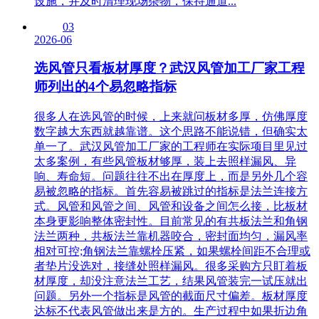
设施，并及时清理现场杂物，保持通道...
03
2026-06
选风管只看板材厚度？武汉风管加工厂家工程
师列出的4个易忽略指标
很多人在选风管的时候，上来就问板材多厚，仿佛厚度
数字越大东西就越靠谱。这个思路不能说错，但确实太
单一了。武汉风管加工厂家的工程师在实际项目里见过
太多案例，有些风管板材够厚，装上去照样漏风、异
响、寿命短。问题往往不出在厚度上，而是另外几个容
易被忽略的指标。首先容易被跳过的指标是法兰连接方
式。风管和风管之间、风管和设备之间怎么接，比板材
本身更影响整体密封性。目前常见的有共板法兰和角钢
法兰两种，共板法兰靠机器咬合，密封面均匀，漏风率
相对可控;角钢法兰靠螺栓压紧，如果螺栓间距不合理或
者垫片没选对，接缝处照样漏风。很多采购方只盯着板
材厚度，却没注意法兰工艺，结果风管装完一试压就出
问题。另外一个指标是风管的截面尺寸偏差。板材厚度
达标不代表风管做出来是方的。生产过程中如果折边角