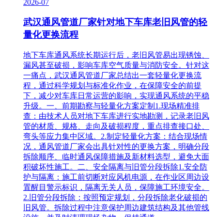
2026-07
武汉通风管道厂家针对地下车库老旧风管的轻
量化更换流程
地下车库通风系统长期运行后，老旧风管易出现锈蚀、
漏风甚至破损，影响车库空气质量与消防安全。针对这
一痛点，武汉通风管道厂家总结出一套轻量化更换流
程，通过科学规划与标准化作业，在保障安全的前提
下，减少对车库日常运营的影响，实现通风系统的平稳
升级。一、前期勘察与轻量化方案定制1.现场精准排
查：由技术人员对地下车库进行实地勘测，记录老旧风
管的材质、规格、走向及破损程度，重点排查接口处、
弯头等应力集中区域。2.制定轻量化方案：结合现场情
况，通风管道厂家会出具针对性的更换方案，明确分段
拆除顺序、临时通风保障措施及新材料选型，避免大面
积破坏性施工。二、安全隔离与旧管分段拆除1.安全防
护与隔离：施工前切断对应风机电源，在作业区周边设
置醒目警示标识，隔离无关人员，保障施工环境安全。
2.旧管分段拆除：按照预定规划，分段拆除老化破损的
旧风管。拆除过程中注意保护周边建筑结构及其他管线