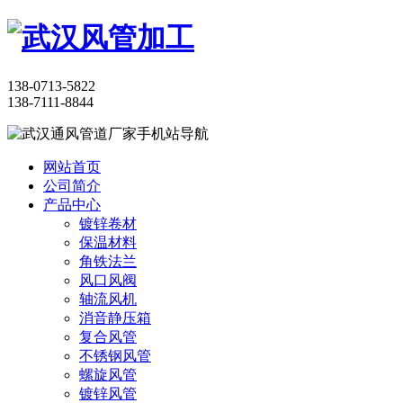
138-0713-5822
138-7111-8844
网站首页
公司简介
产品中心
镀锌卷材
保温材料
角铁法兰
风口风阀
轴流风机
消音静压箱
复合风管
不锈钢风管
螺旋风管
镀锌风管