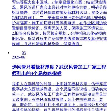
弯头等应力集中区域。2.制定轻量化方案：结合现场情
况，通风管道厂家会出具针对性的更换方案，明确分段
拆除顺序、临时通风保障措施及新材料选型，避免大面
积破坏性施工。二、安全隔离与旧管分段拆除1.安全防
护与隔离：施工前切断对应风机电源，在作业区周边设
置醒目警示标识，隔离无关人员，保障施工环境安全。
2.旧管分段拆除：按照预定规划，分段拆除老化破损的
旧风管。拆除过程中注意保护周边建筑结构及其他管线
设施，并及时清理现场杂物，保持通道...
03
2026-06
选风管只看板材厚度？武汉风管加工厂家工程
师列出的4个易忽略指标
很多人在选风管的时候，上来就问板材多厚，仿佛厚度
数字越大东西就越靠谱。这个思路不能说错，但确实太
单一了。武汉风管加工厂家的工程师在实际项目里见过
太多案例，有些风管板材够厚，装上去照样漏风、异
响、寿命短。问题往往不出在厚度上，而是另外几个容
易被忽略的指标。首先容易被跳过的指标是法兰连接方