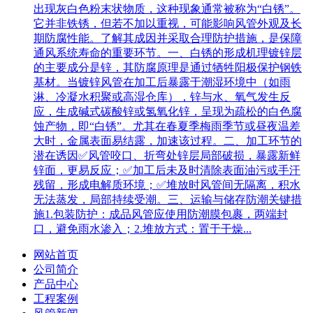
出现灰白色粉末状物质，这种现象通常被称为“白锈”。
它并非铁锈，但若不加以重视，可能影响风管外观及长
期防腐性能。了解其成因并采取合理防护措施，是保障
通风系统寿命的重要环节。一、白锈的形成机理镀锌层
的主要成分是锌，其防腐原理是通过牺牲阳极保护钢铁
基材。当镀锌风管在加工后暴露于潮湿环境中（如雨
淋、冷凝水积聚或高湿仓库），锌与水、氧气发生反
应，生成碱式碳酸锌或氢氧化锌，呈现为疏松的白色腐
蚀产物，即“白锈”。尤其在春夏季梅雨季节或昼夜温差
大时，金属表面易结露，加速该过程。二、加工环节的
潜在诱因✅风管咬口、折弯处锌层局部破损，暴露新鲜
锌面，更易反应；✅加工后未及时清除表面油污或手汗
残留，形成电解质环境；✅堆放时风管间无隔离，积水
无法蒸发，局部持续受潮。三、运输与储存防潮关键措
施1.包装防护：成品风管应使用防潮膜包裹，两端封
口，避免雨水渗入；2.堆放方式：置于干燥...
网站首页
公司简介
产品中心
工程案例