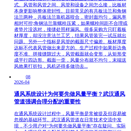
式。风管和风管之间、风管和设备之间怎么接，比板材
本身更影响整体密封性。目前常见的有共板法兰和角钢
法兰两种，共板法兰靠机器咬合，密封面均匀，漏风率
相对可控;角钢法兰靠螺栓压紧，如果螺栓间距不合理或
者垫片没选对，接缝处照样漏风。很多采购方只盯着板
材厚度，却没注意法兰工艺，结果风管装完一试压就出
问题。另外一个指标是风管的截面尺寸偏差。板材厚度
达标不代表风管做出来是方的。生产过程中如果折边角
度不准、拼接缝隙过大，风管截面就会变形，从矩形变
成平行四边形。截面一歪，风量分布就不均匀，末端送
风效果打折扣，风机还得多做功去...
08
2026-04
通风系统设计为何要先做风量平衡？武汉通风
管道强调合理分配的重要性
在通风系统设计过程中，风量平衡是常被提及但容易被
忽视的基础环节。武汉通风管道在日常技术交流中发
现，不少用户对“为何要先做风量平衡”存在疑问。实际