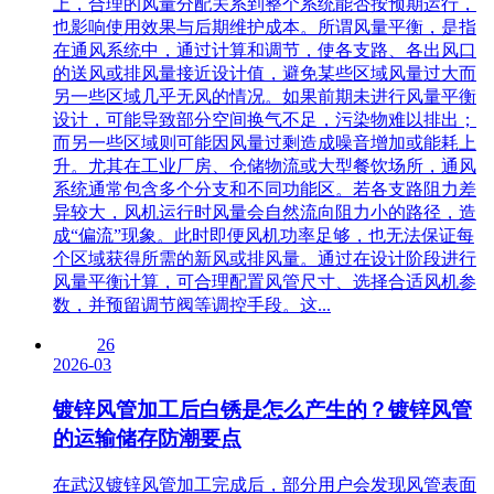
上，合理的风量分配关系到整个系统能否按预期运行，
也影响使用效果与后期维护成本。所谓风量平衡，是指
在通风系统中，通过计算和调节，使各支路、各出风口
的送风或排风量接近设计值，避免某些区域风量过大而
另一些区域几乎无风的情况。如果前期未进行风量平衡
设计，可能导致部分空间换气不足，污染物难以排出；
而另一些区域则可能因风量过剩造成噪音增加或能耗上
升。尤其在工业厂房、仓储物流或大型餐饮场所，通风
系统通常包含多个分支和不同功能区。若各支路阻力差
异较大，风机运行时风量会自然流向阻力小的路径，造
成“偏流”现象。此时即便风机功率足够，也无法保证每
个区域获得所需的新风或排风量。通过在设计阶段进行
风量平衡计算，可合理配置风管尺寸、选择合适风机参
数，并预留调节阀等调控手段。这...
26
2026-03
镀锌风管加工后白锈是怎么产生的？镀锌风管
的运输储存防潮要点
在武汉镀锌风管加工完成后，部分用户会发现风管表面