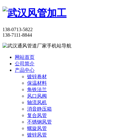
138-0713-5822
138-7111-8844
网站首页
公司简介
产品中心
镀锌卷材
保温材料
角铁法兰
风口风阀
轴流风机
消音静压箱
复合风管
不锈钢风管
螺旋风管
镀锌风管