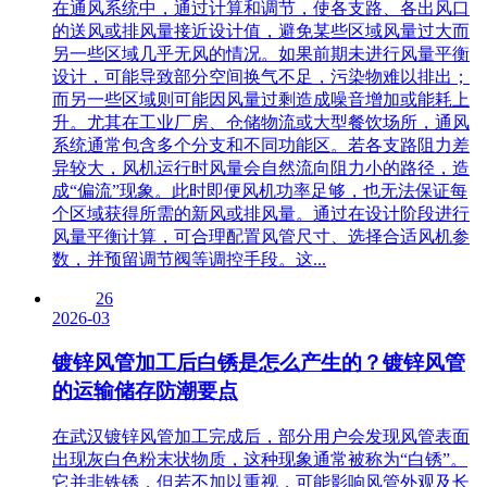
在通风系统中，通过计算和调节，使各支路、各出风口
的送风或排风量接近设计值，避免某些区域风量过大而
另一些区域几乎无风的情况。如果前期未进行风量平衡
设计，可能导致部分空间换气不足，污染物难以排出；
而另一些区域则可能因风量过剩造成噪音增加或能耗上
升。尤其在工业厂房、仓储物流或大型餐饮场所，通风
系统通常包含多个分支和不同功能区。若各支路阻力差
异较大，风机运行时风量会自然流向阻力小的路径，造
成“偏流”现象。此时即便风机功率足够，也无法保证每
个区域获得所需的新风或排风量。通过在设计阶段进行
风量平衡计算，可合理配置风管尺寸、选择合适风机参
数，并预留调节阀等调控手段。这...
26
2026-03
镀锌风管加工后白锈是怎么产生的？镀锌风管
的运输储存防潮要点
在武汉镀锌风管加工完成后，部分用户会发现风管表面
出现灰白色粉末状物质，这种现象通常被称为“白锈”。
它并非铁锈，但若不加以重视，可能影响风管外观及长