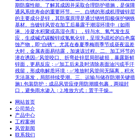
期防腐性能。了解其成因并采取合理防护措施，是保障
通风系统寿命的重要环节。一、白锈的形成机理镀锌层
的主要成分是锌，其防腐原理是通过牺牲阳极保护钢铁
基材。当镀锌风管在加工后暴露于潮湿环境中（如雨
淋、冷凝水积聚或高湿仓库），锌与水、氧气发生反
应，生成碱式碳酸锌或氢氧化锌，呈现为疏松的白色腐
蚀产物，即“白锈”。尤其在春夏季梅雨季节或昼夜温差
大时，金属表面易结露，加速该过程。二、加工环节的
潜在诱因✅风管咬口、折弯处锌层局部破损，暴露新鲜
锌面，更易反应；✅加工后未及时清除表面油污或手汗
残留，形成电解质环境；✅堆放时风管间无隔离，积水
无法蒸发，局部持续受潮。三、运输与储存防潮关键措
施1.包装防护：成品风管应使用防潮膜包裹，两端封
口，避免雨水渗入；2.堆放方式：置于干燥...
网站首页
公司简介
产品中心
工程案例
风管新闻
联系我们