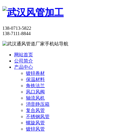
138-0713-5822
138-7111-8844
网站首页
公司简介
产品中心
镀锌卷材
保温材料
角铁法兰
风口风阀
轴流风机
消音静压箱
复合风管
不锈钢风管
螺旋风管
镀锌风管