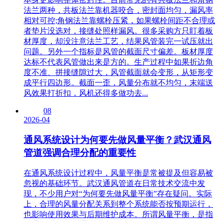
法兰两种，共板法兰靠机器咬合，密封面均匀，漏风率
相对可控;角钢法兰靠螺栓压紧，如果螺栓间距不合理或
者垫片没选对，接缝处照样漏风。很多采购方只盯着板
材厚度，却没注意法兰工艺，结果风管装完一试压就出
问题。另外一个指标是风管的截面尺寸偏差。板材厚度
达标不代表风管做出来是方的。生产过程中如果折边角
度不准、拼接缝隙过大，风管截面就会变形，从矩形变
成平行四边形。截面一歪，风量分布就不均匀，末端送
风效果打折扣，风机还得多做功去...
08
2026-04
通风系统设计为何要先做风量平衡？武汉通风
管道强调合理分配的重要性
在通风系统设计过程中，风量平衡是常被提及但容易被
忽视的基础环节。武汉通风管道在日常技术交流中发
现，不少用户对“为何要先做风量平衡”存在疑问。实际
上，合理的风量分配关系到整个系统能否按预期运行，
也影响使用效果与后期维护成本。所谓风量平衡，是指