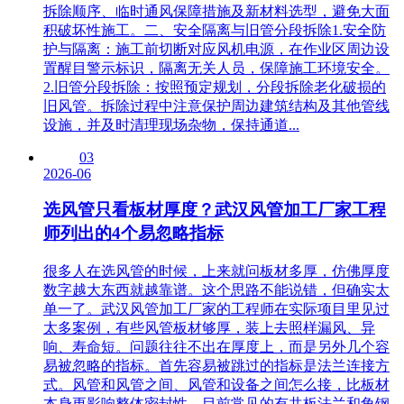
拆除顺序、临时通风保障措施及新材料选型，避免大面
积破坏性施工。二、安全隔离与旧管分段拆除1.安全防
护与隔离：施工前切断对应风机电源，在作业区周边设
置醒目警示标识，隔离无关人员，保障施工环境安全。
2.旧管分段拆除：按照预定规划，分段拆除老化破损的
旧风管。拆除过程中注意保护周边建筑结构及其他管线
设施，并及时清理现场杂物，保持通道...
03
2026-06
选风管只看板材厚度？武汉风管加工厂家工程
师列出的4个易忽略指标
很多人在选风管的时候，上来就问板材多厚，仿佛厚度
数字越大东西就越靠谱。这个思路不能说错，但确实太
单一了。武汉风管加工厂家的工程师在实际项目里见过
太多案例，有些风管板材够厚，装上去照样漏风、异
响、寿命短。问题往往不出在厚度上，而是另外几个容
易被忽略的指标。首先容易被跳过的指标是法兰连接方
式。风管和风管之间、风管和设备之间怎么接，比板材
本身更影响整体密封性。目前常见的有共板法兰和角钢