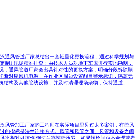
汉通风管道厂家总结出一套轻量化更换流程，通过科学规划与
定制1.现场精准排查：由技术人员对地下车库进行实地勘测，
情况，通风管道厂家会出具针对性的更换方案，明确分段拆除顺
前切断对应风机电源，在作业区周边设置醒目警示标识，隔离无
结构及其他管线设施，并及时清理现场杂物，保持通道...
汉风管加工厂家的工程师在实际项目里见过太多案例，有些风
过的指标是法兰连接方式。风管和风管之间、风管和设备之间
风率相对可控;角钢法兰靠螺栓压紧，如果螺栓间距不合理或者