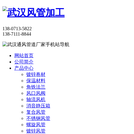
138-0713-5822
138-7111-8844
网站首页
公司简介
产品中心
镀锌卷材
保温材料
角铁法兰
风口风阀
轴流风机
消音静压箱
复合风管
不锈钢风管
螺旋风管
镀锌风管