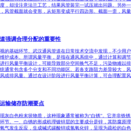
度，却没注意法兰工艺，结果风管装完一试压就出问题。另外一
，风管截面就会变形，从矩形变成平行四边形。截面一歪，风量分
道强调合理分配的重要性
视的基础环节。武汉通风管道在日常技术交流中发现，不少用户
维护成本。所谓风量平衡，是指在通风系统中，通过计算和调节
进行风量平衡设计，可能导致部分空间换气不足，污染物难以排
统通常包含多个分支和不同功能区。若各支路阻力差异较大，风
风或排风量。通过在设计阶段进行风量平衡计算，可合理配置风管
运输储存防潮要点
现灰白色粉末状物质，这种现象通常被称为“白锈”。它并非铁
环节。一、白锈的形成机理镀锌层的主要成分是锌，其防腐原理
氧气发生反应，生成碱式碳酸锌或氢氧化锌，呈现为疏松的白色