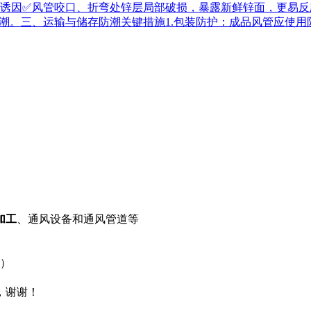
诱因✅风管咬口、折弯处锌层局部破损，暴露新鲜锌面，更易反
潮。三、运输与储存防潮关键措施1.包装防护：成品风管应使用
加工
、通风设备和通风管道等
内）
，谢谢！