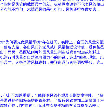
个指标是风管的截面尺寸偏差。板材厚度达标不代表风管做出
布就不均匀，末端送风效果打折扣，风机还得多做功去...
对“为何要先做风量平衡”存在疑问。实际上，合理的风量分配
，使各支路、各出风口的送风或排风量接近设计值，避免某些
出；而另一些区域则可能因风量过剩造成噪音增加或能耗上
机运行时风量会自然流向阻力小的路径，造成“偏流”现象。此
尺寸、选择合适风机参数，并预留调节阀等调控手段。这...
锈，但若不加以重视，可能影响风管外观及长期防腐性能。了解
是通过牺牲阳极保护钢铁基材。当镀锌风管在加工后暴露于潮
腐蚀产物，即“白锈”。尤其在春夏季梅雨季节或昼夜温差大