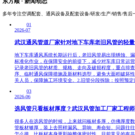
东方顺 ·
新闻动态
多年专注空调配套、通风设备及配套设备/研发/生产/销售/售后
01
2026-07
武汉通风管道厂家针对地下车库老旧风管的轻量
地下车库通风系统长期运行后，老旧风管易出现锈蚀、漏
标准化作业，在保障安全的前提下，减少对车库日常运营
记录老旧风管的材质、规格、走向及破损程度，重点排查
序、临时通风保障措施及新材料选型，避免大面积破坏性
关人员，保障施工环境安全。2.旧管分段拆除：按照预定
03
2026-06
选风管只看板材厚度？武汉风管加工厂家工程师
很多人在选风管的时候，上来就问板材多厚，仿佛厚度数
管板材够厚，装上去照样漏风、异响、寿命短。问题往往
怎么接，比板材本身更影响整体密封性。目前常见的有共