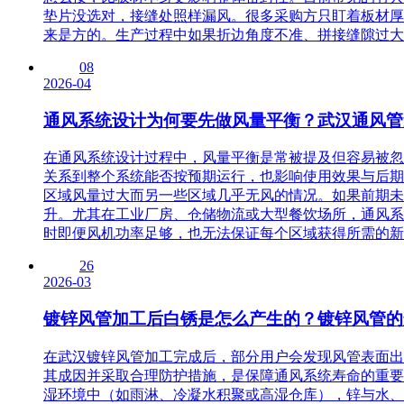
垫片没选对，接缝处照样漏风。很多采购方只盯着板材厚
来是方的。生产过程中如果折边角度不准、拼接缝隙过大
08
2026-04
通风系统设计为何要先做风量平衡？武汉通风管
在通风系统设计过程中，风量平衡是常被提及但容易被忽
关系到整个系统能否按预期运行，也影响使用效果与后期
区域风量过大而另一些区域几乎无风的情况。如果前期未
升。尤其在工业厂房、仓储物流或大型餐饮场所，通风系
时即便风机功率足够，也无法保证每个区域获得所需的新
26
2026-03
镀锌风管加工后白锈是怎么产生的？镀锌风管的
在武汉镀锌风管加工完成后，部分用户会发现风管表面出
其成因并采取合理防护措施，是保障通风系统寿命的重要
湿环境中（如雨淋、冷凝水积聚或高湿仓库），锌与水、