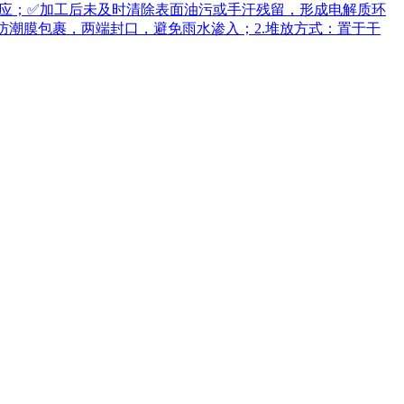
应；✅加工后未及时清除表面油污或手汗残留，形成电解质环
防潮膜包裹，两端封口，避免雨水渗入；2.堆放方式：置于干