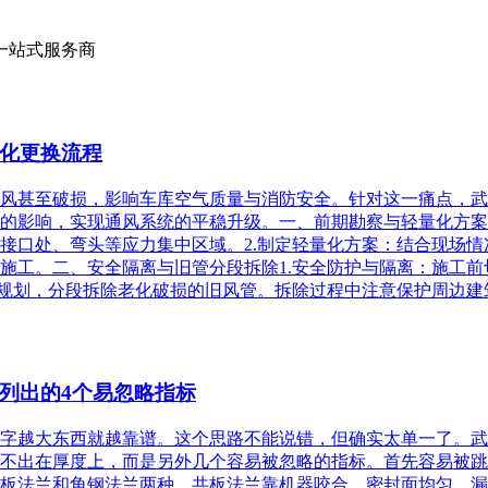
一站式服务商
化更换流程
风甚至破损，影响车库空气质量与消防安全。针对这一痛点，武
的影响，实现通风系统的平稳升级。一、前期勘察与轻量化方案
接口处、弯头等应力集中区域。2.制定轻量化方案：结合现场
施工。二、安全隔离与旧管分段拆除1.安全防护与隔离：施工
规划，分段拆除老化破损的旧风管。拆除过程中注意保护周边建筑
列出的4个易忽略指标
字越大东西就越靠谱。这个思路不能说错，但确实太单一了。武
不出在厚度上，而是另外几个容易被忽略的指标。首先容易被跳
板法兰和角钢法兰两种，共板法兰靠机器咬合，密封面均匀，漏