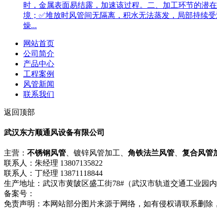
时，金属表面易结露，加速该过程。二、加工环节的潜在
境；✅堆放时风管间无隔离，积水无法蒸发，局部持续受
燥...
网站首页
公司简介
产品中心
工程案例
风管新闻
联系我们
返回顶部
武汉东方顺通风设备有限公司
主营：
不锈钢风管
、镀锌风管加工、
角铁法兰风管
、
复合风管
联系人：朱经理 13807135822
联系人：丁经理 13871118844
生产地址：武汉市黄陂区盛工街78#（武汉市轨道交通工业园
备案号：
鄂ICP备18008751号-1
流量统计
免责声明：本网站部分图片来源于网络，如有侵权请联系删除