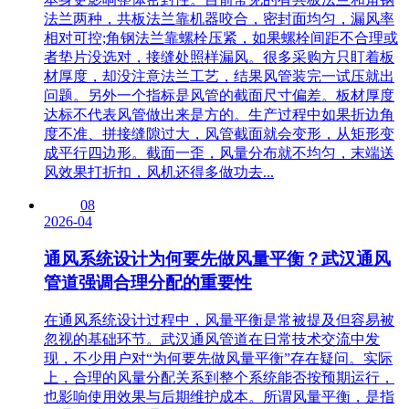
法兰两种，共板法兰靠机器咬合，密封面均匀，漏风率
相对可控;角钢法兰靠螺栓压紧，如果螺栓间距不合理或
者垫片没选对，接缝处照样漏风。很多采购方只盯着板
材厚度，却没注意法兰工艺，结果风管装完一试压就出
问题。另外一个指标是风管的截面尺寸偏差。板材厚度
达标不代表风管做出来是方的。生产过程中如果折边角
度不准、拼接缝隙过大，风管截面就会变形，从矩形变
成平行四边形。截面一歪，风量分布就不均匀，末端送
风效果打折扣，风机还得多做功去...
08
2026-04
通风系统设计为何要先做风量平衡？武汉通风
管道强调合理分配的重要性
在通风系统设计过程中，风量平衡是常被提及但容易被
忽视的基础环节。武汉通风管道在日常技术交流中发
现，不少用户对“为何要先做风量平衡”存在疑问。实际
上，合理的风量分配关系到整个系统能否按预期运行，
也影响使用效果与后期维护成本。所谓风量平衡，是指