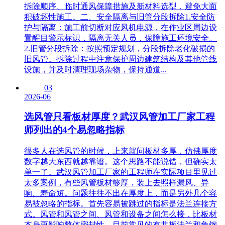
拆除顺序、临时通风保障措施及新材料选型，避免大面
积破坏性施工。二、安全隔离与旧管分段拆除1.安全防
护与隔离：施工前切断对应风机电源，在作业区周边设
置醒目警示标识，隔离无关人员，保障施工环境安全。
2.旧管分段拆除：按照预定规划，分段拆除老化破损的
旧风管。拆除过程中注意保护周边建筑结构及其他管线
设施，并及时清理现场杂物，保持通道...
03
2026-06
选风管只看板材厚度？武汉风管加工厂家工程
师列出的4个易忽略指标
很多人在选风管的时候，上来就问板材多厚，仿佛厚度
数字越大东西就越靠谱。这个思路不能说错，但确实太
单一了。武汉风管加工厂家的工程师在实际项目里见过
太多案例，有些风管板材够厚，装上去照样漏风、异
响、寿命短。问题往往不出在厚度上，而是另外几个容
易被忽略的指标。首先容易被跳过的指标是法兰连接方
式。风管和风管之间、风管和设备之间怎么接，比板材
本身更影响整体密封性。目前常见的有共板法兰和角钢