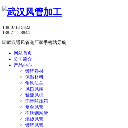
138-0713-5822
138-7111-8844
网站首页
公司简介
产品中心
镀锌卷材
保温材料
角铁法兰
风口风阀
轴流风机
消音静压箱
复合风管
不锈钢风管
螺旋风管
镀锌风管