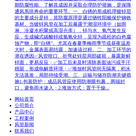
期防腐性能。了解其成因并采取合理防护措施，是保障
通风系统寿命的重要环节。一、白锈的形成机理镀锌层
的主要成分是锌，其防腐原理是通过牺牲阳极保护钢铁
基材。当镀锌风管在加工后暴露于潮湿环境中（如雨
淋、冷凝水积聚或高湿仓库），锌与水、氧气发生反
应，生成碱式碳酸锌或氢氧化锌，呈现为疏松的白色腐
蚀产物，即“白锈”。尤其在春夏季梅雨季节或昼夜温差
大时，金属表面易结露，加速该过程。二、加工环节的
潜在诱因✅风管咬口、折弯处锌层局部破损，暴露新鲜
锌面，更易反应；✅加工后未及时清除表面油污或手汗
残留，形成电解质环境；✅堆放时风管间无隔离，积水
无法蒸发，局部持续受潮。三、运输与储存防潮关键措
施1.包装防护：成品风管应使用防潮膜包裹，两端封
口，避免雨水渗入；2.堆放方式：置于干燥...
网站首页
公司简介
产品中心
工程案例
风管新闻
联系我们