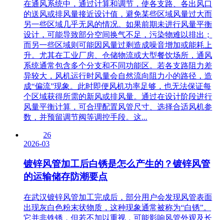
在通风系统中，通过计算和调节，使各支路、各出风口
的送风或排风量接近设计值，避免某些区域风量过大而
另一些区域几乎无风的情况。如果前期未进行风量平衡
设计，可能导致部分空间换气不足，污染物难以排出；
而另一些区域则可能因风量过剩造成噪音增加或能耗上
升。尤其在工业厂房、仓储物流或大型餐饮场所，通风
系统通常包含多个分支和不同功能区。若各支路阻力差
异较大，风机运行时风量会自然流向阻力小的路径，造
成“偏流”现象。此时即便风机功率足够，也无法保证每
个区域获得所需的新风或排风量。通过在设计阶段进行
风量平衡计算，可合理配置风管尺寸、选择合适风机参
数，并预留调节阀等调控手段。这...
26
2026-03
镀锌风管加工后白锈是怎么产生的？镀锌风管
的运输储存防潮要点
在武汉镀锌风管加工完成后，部分用户会发现风管表面
出现灰白色粉末状物质，这种现象通常被称为“白锈”。
它并非铁锈，但若不加以重视，可能影响风管外观及长